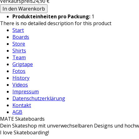
Verkaufspreis
24,90 €
Produkteinheiten pro Packung:
1
There is no detailed description for this product
Start
Boards
Store
Shirts
Team
Griptape
Fotos
History
Videos
Impressum
Datenschutzerklärung
Kontakt
AGB
MATE Skateboards
Dein Skateshop mit unverwechselbaren Designs und hochw
I love Skateboarding!