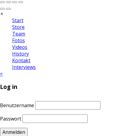
×
Start
Store
Team
Fotos
Videos
History
Kontakt
Interviews
×
Log in
Benutzername
Passwort
Anmelden