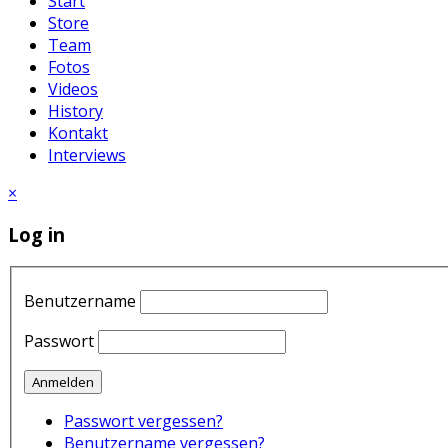
Start
Store
Team
Fotos
Videos
History
Kontakt
Interviews
×
Log in
Benutzername
Passwort
Anmelden
Passwort vergessen?
Benutzername vergessen?