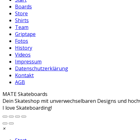
Boards
Store
Shirts
Team
Griptape
Fotos
History
Videos
Impressum
Datenschutzerklärung
Kontakt
AGB
MATE Skateboards
Dein Skateshop mit unverwechselbaren Designs und hoch
I love Skateboarding!
×